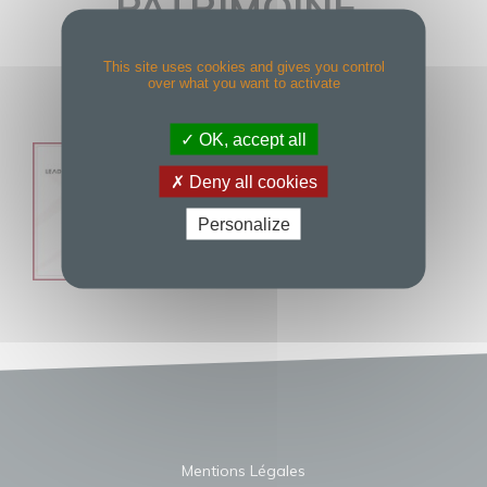
PATRIMOINE-
MULTIPLE-EN_US
This site uses cookies and gives you control
over what you want to activate
OK, accept all
Deny all cookies
Personalize
Mentions Légales