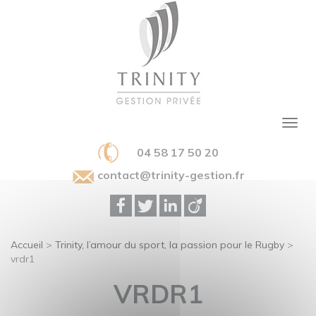
04 58 17 50 20
contact@trinity-gestion.fr
Accueil
>
Trinity, l’amour du sport, la passion pour le Rugby
>
vrdr1
VRDR1