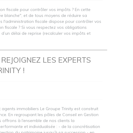
n fiscale pour contrôler vos impôts ? En cette
ée blanche", et de tous moyens de réduire sa
 l'administration fiscale dispose pour contrôler vos
on fiscale ? Si vous respectez vos obligations
e d’un délai de reprise (recalculer vos impôts et
REJOIGNEZ LES EXPERTS
INITY !
 agents immobiliers Le Groupe Trinity est construit
nce. En regroupant les pôles de Conseil en Gestion
 offrons à l’ensemble de nos clients la
formante et individualisée : - de la concrétisation
gestion du patrimoine jusqu’à sa succession - en...