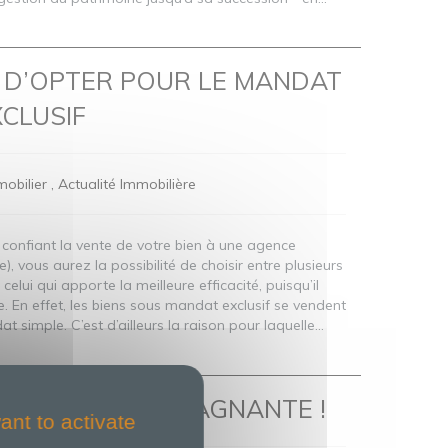
S D’OPTER POUR LE MANDAT
CLUSIF
obilier
Actualité Immobilière
confiant la vente de votre bien à une agence
, vous aurez la possibilité de choisir entre plusieurs
lui qui apporte la meilleure efficacité, puisqu’il
. En effet, les biens sous mandat exclusif se vendent
 simple. C’est d’ailleurs la raison pour laquelle...
E, L’ÉPARGNE GAGNANTE !
ant to activate