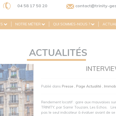
04 58 17 50 20
contact@trinity-ges
FS
NOTRE MÉTIER
QUI SOMMES-NOUS ?
ACTUAL
ACTUALITÉS
INTERVIE
Publié dans
Presse
Page Actualité
Immobi
Rendement locatif : gare aux mauvaises surp
TRINITY, par Samir Touzani, Les Echos. Lire 
pas le seul indicateur à évaluer avant de s