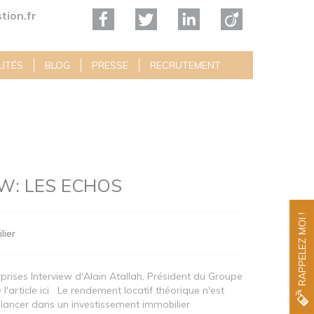
tion.fr
ITÉS
BLOG
PRESSE
RECRUTEMENT
W: LES ECHOS
RAPPELEZ MOI !
lier
rises Interview d'Alain Atallah, Président du Groupe
l'article ici Le rendement locatif théorique n'est
e lancer dans un investissement immobilier