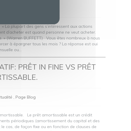
tualité
Page Blog
« La plupart des gens s’intéressent aux actions
nt d’acheter est quand personne ne veut acheter.
ire. » (Warren BUFFETT) Vous êtes nombreux à nous
 forcer à épargner tous les mois ? La réponse est oui
nsuelle ou...
TIF: PRÊT IN FINE VS PRÊT
TISSABLE.
tualité
Page Blog
 Amortissable. Le prêt amortissable est un crédit
ments périodiques (amortissement du capital et des
t le cas, de façon fixe ou en fonction de clauses de