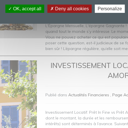
Publié dans
Actualités Financieres
Page Ac
OK, accept all
Deny all cookies
Personalize
L'Épargne Mensuelle, L'épargne Gagnante ! 
quand tout le monde s’y intéresse. Le mome
Vous ne pouvez acheter ce qui est popula
poser cette question, est-il judicieux de se
bien sûr ! L’épargne régulière, qu’elle soit me
INVESTISSEMENT LOCA
AMOR
Publié dans
Actualités Financieres
Page Ac
Investissement Locatif: Prêt In Fine vs Prêt
dont le montant, la durée et les rembourse
intérêts) sont déterminés à l’avance. Suivan