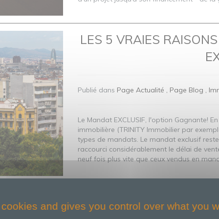
LES 5 VRAIES RAISON
EX
Publié dans
Page Actualité
Page Blog
Imm
Le Mandat EXCLUSIF, l'option Gagnante! En 
immobilière (TRINITY Immobilier par exemple)
types de mandats. Le mandat exclusif reste ce
raccourci considérablement le délai de vente
neuf fois plus vite que ceux vendus en mandat
L’ÉPARGNE MENSUELL
 cookies and gives you control over what you w