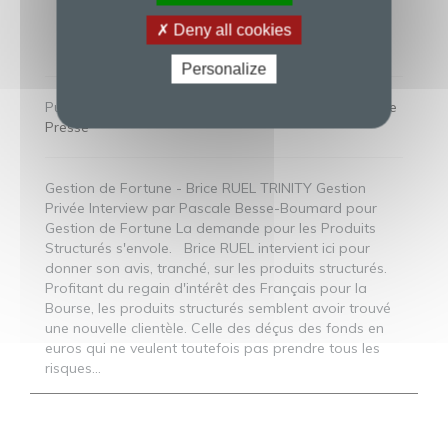
GESTION DE FORTUNE –
Deny all cookies
ÉDITION D’AVRIL 2021
Personalize
Publié dans
Non classé
Actualités Financieres
Page
Presse
Gestion de Fortune - Brice RUEL TRINITY Gestion
Privée Interview par Pascale Besse-Boumard pour
Gestion de Fortune La demande pour les Produits
Structurés s'envole. Brice RUEL intervient ici pour
donner son avis, tranché, sur les produits structurés.
Profitant du regain d'intérêt des Français pour la
Bourse, les produits structurés semblent avoir trouvé
une nouvelle clientèle. Celle des déçus des fonds en
euros qui ne veulent toutefois pas prendre tous les
risques...