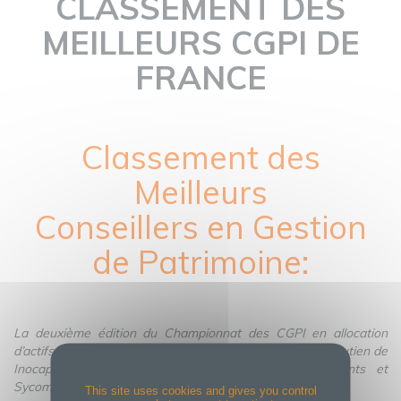
CLASSEMENT DES
MEILLEURS CGPI DE
FRANCE
Classement des
Meilleurs
Conseillers en Gestion
de Patrimoine:
La deuxième édition du Championnat des CGPI en allocation
d’actifs a été organisée par Capital et Generali avec le soutien de
Inocap Gestion, M&G Investments, Russell Investments et
Sycomore AM.
This site uses cookies and gives you control