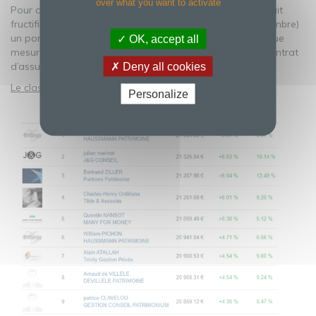
over what you want to activate
Pour ce Championnat, plusieurs centaines de CGPI ont fait
fructifier pendant plus de 3 mois (du 29 mai au 15 septembre)
un portefeuille virtuel de 20 000 €, avec une prise de risque
OK, accept all
mesurée en investissant sur une sélection de fonds du contrat
d’assurance-vie Himalia de Generali.
Deny all cookies
Le classement final est désormais connu
:
Personalize