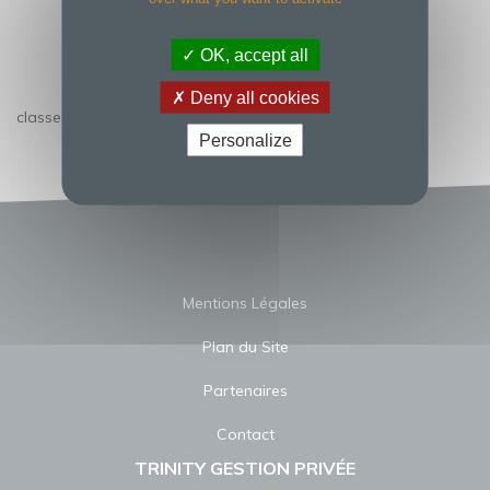
DÉCIDEUR
OK, accept all
Deny all cookies
classement décideur
Personalize
Mentions Légales
Plan du Site
Partenaires
Contact
TRINITY GESTION PRIVÉE