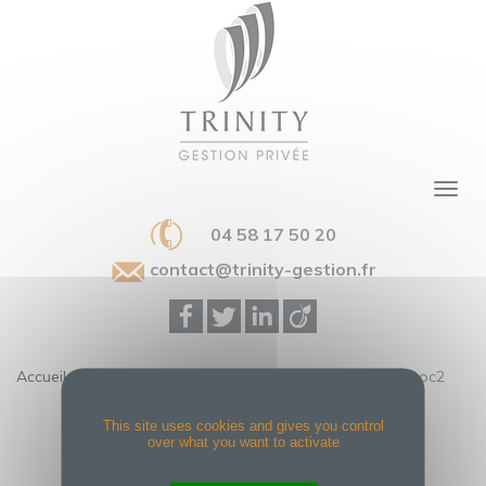
04 58 17 50 20
contact@trinity-gestion.fr
Accueil
>
L’Épargne Mensuelle, L’épargne Gagnante !
>
Doc2
DOC2
This site uses cookies and gives you control
over what you want to activate