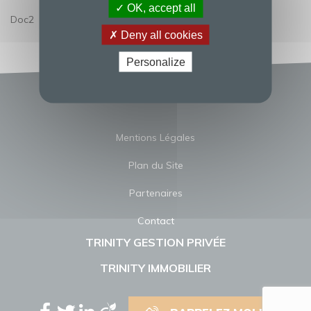
OK, accept all
Doc2
Deny all cookies
Personalize
Mentions Légales
Plan du Site
Partenaires
Contact
TRINITY GESTION PRIVÉE
TRINITY IMMOBILIER