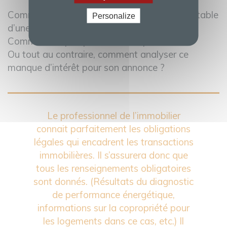
Comment déterminer soit même l’intérêt véritable
Personalize
d’une demande ?
Comment ne pas perdre de temps ?
Ou tout au contraire, comment analyser ce
manque d’intérêt pour son annonce ?
Le professionnel de l’immobilier
connait parfaitement les obligations
légales qui encadrent les transactions
immobilières. Il s’assurera donc que
tous les renseignements obligatoires
sont donnés. (Résultats du diagnostic
de performance énergétique,
informations sur la copropriété pour
les logements dans ce cas, etc.) Il