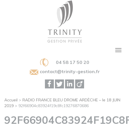
04 58 17 50 20
contact@trinity-gestion.fr
Accueil
>
RADIO FRANCE BLEU DROME ARDÈCHE – le 18 JUIN
2019
>
92f66904c83924f19c8fc19276870686
92F66904C83924F19C8