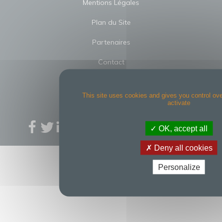
Mentions Légales
Plan du Site
Partenaires
Contact
TRINITY GESTION PRIVÉE
TRINITY IMMOBILIER
This site uses cookies and gives you control ov
activate
RAPPELEZ MOI !
OK, accept all
Deny all cookies
Personalize