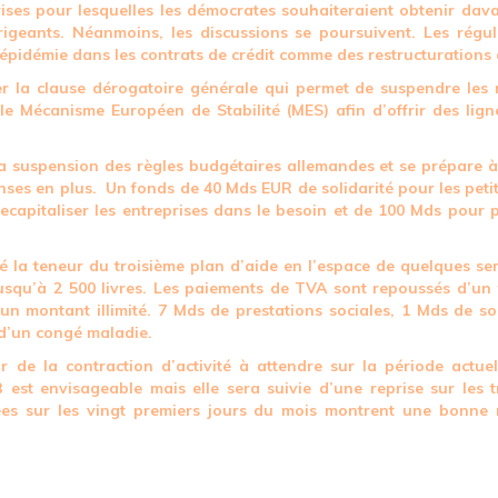
ises pour lesquelles les démocrates souhaiteraient obtenir dav
igeants. Néanmoins, les discussions se poursuivent. Les régula
l’épidémie dans les contrats de crédit comme des restructurations 
a clause dérogatoire générale qui permet de suspendre les rè
er le Mécanisme Européen de Stabilité (MES) afin d’offrir des li
suspension des règles budgétaires allemandes et se prépare à
es en plus. Un fonds de 40 Mds EUR de solidarité pour les petite
capitaliser les entreprises dans le besoin et de 100 Mds pour 
 la teneur du troisième plan d’aide en l’espace de quelques s
squ’à 2 500 livres. Les paiements de TVA sont repoussés d’un t
n montant illimité. 7 Mds de prestations sociales,
1 Mds de sou
 d’un congé maladie.
de la contraction d’activité à attendre sur la période actuel
 est envisageable mais elle sera suivie d’une reprise sur les 
s sur les vingt premiers jours du mois montrent une bonne ré