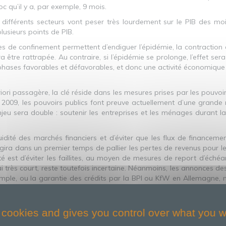
c qu’il y a, par exemple, 9 mois.
s différents secteurs vont peser très lourdement sur le PIB des mo
lusieurs points de PIB.
s de confinement permettent d’endiguer l’épidémie, la contraction
ra être rattrapée. Au contraire, si l’épidémie se prolonge, l’effet se
e phases favorables et défavorables, et donc une activité économique 
i passagère, la clé réside dans les mesures prises par les pouvoirs p
e 2009, les pouvoirs publics font preuve actuellement d’une grande
njeu sera double : soutenir les entreprises et les ménages durant la
iquidité des marchés financiers et d’éviter que les flux de financeme
agira dans un premier temps de pallier les pertes de revenus pour l
ité est d’éviter les faillites, au moyen de mesures de report d’éché
i très court, reste toutefois incertaine. Néanmoins, les annonces d
ple, ou la garantie des crédits par la BPI ou KfW en Allemagne, mo
un second temps. Sur la question de la capacité de l’économie m
bancaires, ce qui n’est pas le cas aujourd’hui. Toutes ces mesures
 cookies and gives you control over what you w
mistes – toute la population est contaminée et les taux de morta