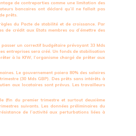
antage de contreparties comme une limitation des
teurs bancaires ont déclaré qu’il ne fallait pas
de prêts.
gles du Pacte de stabilité et de croissance. Par
gnes de crédit aux Etats membres ou d’émettre des
 passer un correctif budgétaire prévoyant 33 Mds
s entreprises sera créé. Un fonds de stabilisation
prêter à la KfW, l’organisme chargé de prêter aux
emaines. Le gouvernement paiera 80% des salaires
rimestre (30 Mds GBP). Des prêts sans intérêts à
tien aux locataires sont prévus. Les travailleurs
le (fin du premier trimestre et surtout deuxième
trimestres suivants. Les données préliminaires du
sistance de l’activité aux perturbations liées à