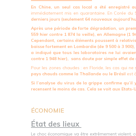
En Chine, un seul cas local a été enregistré a
immédiatement mis en quarantaine. En Corée du Sud
derniers jours (seulement 64 nouveaux aujourd’hui
Après une période de forte dégradation, un premi
559 hier contre 1 874 la veille), en Allemagne (1 948
Cependant, certains éléments poussent à relativise
baisse fortement en Lombardie (de 9 500 à 3 900), 
a indiqué que tous les laboratoires ne lui avai
contre 1 948 hier), sans doute par simple effet de
Pour les zones chaudes : en Floride, les cas qui ne 
pays chauds comme la Thaïlande ou le Brésil
est à
Si l’analyse du virus de la grippe confirme qu’il
recensent le moins de cas. Cela se voit aux Etats-U
ÉCONOMIE
État des lieux
Le choc économique va être extrêmement violent, c