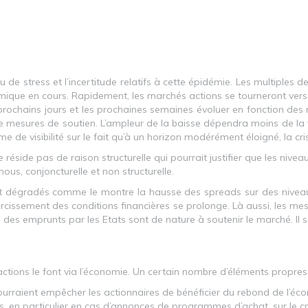
au de stress et l’incertitude relatifs à cette épidémie. Les multiples
mique en cours. Rapidement, les marchés actions se tourneront vers l
chains jours et les prochaines semaines évoluer en fonction des nou
e mesures de soutien. L’ampleur de la baisse dépendra moins de la vi
e de visibilité sur le fait qu’à un horizon modérément éloigné, la cri
éside pas de raison structurelle qui pourrait justifier que les nive
nous, conjoncturelle et non structurelle.
dégradés comme le montre la hausse des spreads sur des niveaux t
durcissement des conditions financières se prolonge. Là aussi, les me
e des emprunts par les Etats sont de nature à soutenir le marché. I
actions le font via l’économie. Un certain nombre d’éléments propres
 pourraient empêcher les actionnaires de bénéficier du rebond de l’éc
 en particulier en cas d’annonces de programmes d’achat, sur le créd