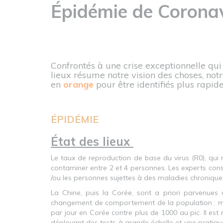
Épidémie de Coronav
Confrontés à une crise exceptionnelle qu
lieux résume notre vision des choses, notr
en
orange
pour être identifiés plus rapid
ÉPIDÉMIE
État des lieux
Le taux de reproduction de base du virus (R0), qui 
contaminer entre 2 et 4 personnes. Les experts cons
/ou les personnes sujettes à des maladies chronique
La Chine, puis la Corée, sont a priori parvenues
changement de comportement de la population : mo
par jour en Corée contre plus de 1000 au pic. Il es
déployant des tests à grande échelle et une pratique