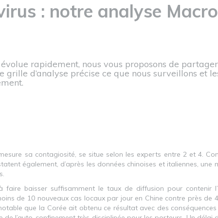
irus : notre analyse Mac
i évolue rapidement, nous vous proposons de partager
e grille d’analyse précise ce que nous surveillons et 
ement.
mesure sa contagiosité, se situe selon les experts entre 2 et 4. Co
tatent également, d’après les données chinoises et italiennes, une 
s.
 à faire baisser suffisamment le taux de diffusion pour conteni
ins de 10 nouveaux cas locaux par jour en Chine contre près de
t notable que la Corée ait obtenu ce résultat avec des conséquence
 de l’auto-confinement très disciplinée pour les porteurs. Un délai 