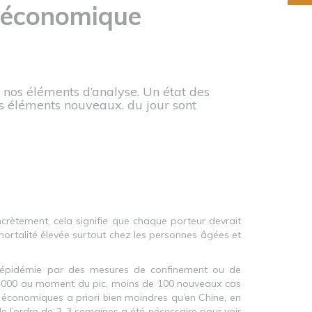
roéconomique
 nos éléments d’analyse. Un état des
les éléments nouveaux. du jour sont
ncrètement, cela signifie que chaque porteur devrait
mortalité élevée surtout chez les personnes âgées et
r l’épidémie par des mesures de confinement ou de
 4000 au moment du pic, moins de 100 nouveaux cas
s économiques a priori bien moindres qu’en Chine, en
de l’ordre de 2-3 semaines a été nécessaire pour voir