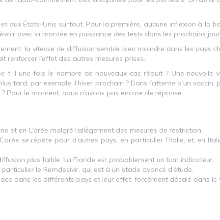
aux États-Unis surtout. Pour la première, aucune inflexion à la bais
évoir avec la montée en puissance des tests dans les prochains jou
uement, la vitesse de diffusion semble bien moindre dans les pays c
t renforcer l’effet des autres mesures prises.
se-t-il une fois le nombre de nouveaux cas réduit ? Une nouvelle v
lus tard, par exemple, l’hiver prochain ? Dans l’attente d’un vaccin
 ? Pour le moment, nous n’avons pas encore de réponse.
ine et en Corée malgré l’allégement des mesures de restriction.
orée se répète pour d’autres pays, en particulier l’Italie, et, en Ita
ffusion plus faible. La Floride est probablement un bon indicateur.
 particulier le Remdesivir, qui est à un stade avancé d’étude.
ce dans les différents pays et leur effet, forcément décalé dans le