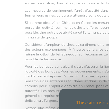
en ré-accélération, donc plus apte à supporter le cho
Les mesures de confinement, l’arrêt d’activité dan
fermer leurs usines. La baisse atteindra sans doute p
Si, comme observé en Chine et en Corée, les mesure
partie de l’activité, comme les achats différés, pour
possible. Une autre possibilité serait l’alternance d
immunité de groupe.
Considérant l’ampleur du choc, et sa dimension a prior
des acteurs économiques. À l’inverse de la crise d
même le début de l’effet négatif sur l’économie. L’e
possible de l’économie.
Pour les banques centrales, il s’agit d’assurer la l
liquidité des banques. Pour les gouvernements, il s’
crédits aux entreprises. A très court terme, la prior
l’ensemble des entreprises touchées, et dans un déla
compris pour l’emploi à domicile en France par exem
autorités. Les mesures de relance viendront dans 
général de reprise molle qu’à la suite des crises 
déficit mais l’urgence est d’éteindre l’incendie.
This site uses
Notons que même dans les scénarios les plus pessi