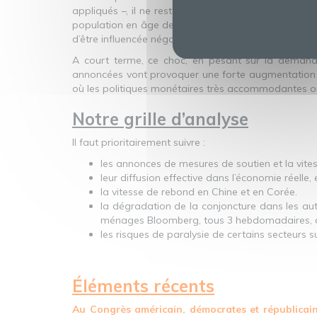
appliqués –, il ne reste aucune raison d’imaginer qu
population en âge de travailler sera toujours sensi
d’être influencée négativement.
A court terme, ce choc, en pesant sur la demande
annoncées vont provoquer une forte augmentation de
où les politiques monétaires très accommodantes ont 
Notre grille d’analyse
Il faut prioritairement suivre :
les annonces de mesures de soutien et la vite
leur diffusion effective dans l’économie réelle,
la vitesse de rebond en Chine et en Corée.
la dégradation de la conjoncture dans les autr
ménages Bloomberg, tous 3 hebdomadaires, ai
les risques de paralysie de certains secteurs 
Éléments récents
Au Congrès américain, démocrates et républicain