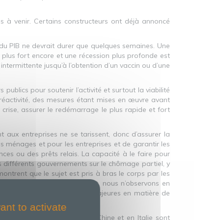
is à venir. Certains constructeurs ont déjà annoncé
 du PIB ne devrait durer que quelques semaines. Une
ra plus fort encore et une récession plus profonde est
intermittente jusqu’à l’obtention d’un vaccin ou d’une
ublics pour soutenir l’activité et surtout la viabilité
 réactivité, des mesures étant mises en œuvre avant
 crise, assurer le redémarrage le plus rapide et fort
nt aux entreprises ne se tarissent, donc d’assurer la
es ménages et pour les entreprises et de garantir les
ances ou des prêts relais. La capacité à le faire pour
es différents gouvernements sur le chômage partiel, y
ntrent que le sujet est pris à bras le corps par les
ondiale à rebondir rapidement, nous n’observons en
 vont avoir des conséquences majeures en matière de
ant to activate
lités par âge constatés en Chine et en Italie sont