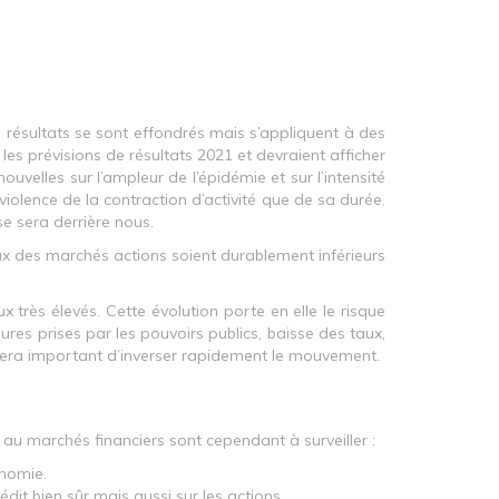
 de résultats se sont effondrés mais s’appliquent à des
es prévisions de résultats 2021 et devraient afficher
velles sur l’ampleur de l’épidémie et sur l’intensité
olence de la contraction d’activité que de sa durée.
se sera derrière nous.
aux des marchés actions soient durablement inférieurs
rès élevés. Cette évolution porte en elle le risque
sures prises par les pouvoirs publics, baisse des taux,
l sera important d’inverser rapidement le mouvement.
 au marchés financiers sont cependant à surveiller :
onomie.
it bien sûr mais aussi sur les actions.