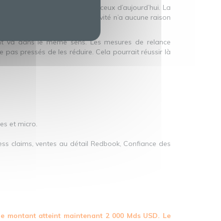
ction potentielle inférieurs à ceux d’aujourd’hui. La
les 18-65 ans – et la productivité n’a aucune raison
tant va dans le même sens. Les mesures de relance
as pressés de les réduire. Cela pourrait réussir là
es et micro.
bless claims, ventes au détail Redbook, Confiance des
 le montant atteint maintenant 2 000 Mds USD. Le