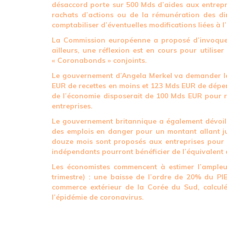
désaccord porte sur 500 Mds d’aides aux entrepr
rachats d’actions ou de la rémunération des dir
comptabiliser d’éventuelles modifications liées à 
La Commission européenne a proposé d’invoquer l
ailleurs, une réflexion est en cours pour utilis
« Coronabonds » conjoints.
Le gouvernement d’Angela Merkel va demander la 
EUR de recettes en moins et 123 Mds EUR de dépens
de l’économie disposerait de 100 Mds EUR pour re
entreprises.
Le gouvernement britannique a également dévoilé
des emplois en danger pour un montant allant ju
douze mois sont proposés aux entreprises pour u
indépendants pourront bénéficier de l’équivalent
Les économistes commencent à estimer l’ampleur 
trimestre) : une baisse de l’ordre de 20% du PIB
commerce extérieur de la Corée du Sud, calculée
l’épidémie de coronavirus.