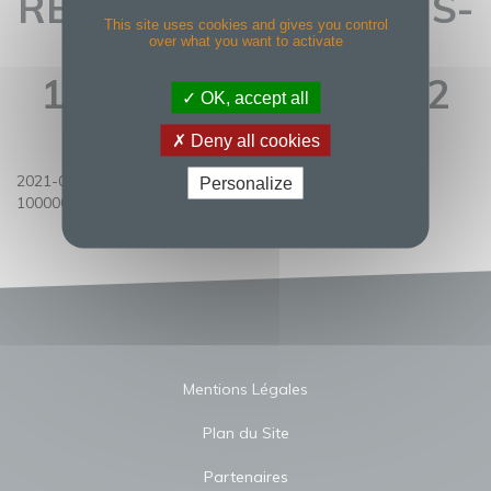
REVENU PLACEMENTS-
This site uses cookies and gives you control
MAI 2021-
over what you want to activate
10000000060960492
OK, accept all
Deny all cookies
2021-04-22-LE REVENU PLACEMENTS-Mai 2021-
Personalize
10000000060960492
Mentions Légales
Plan du Site
Partenaires