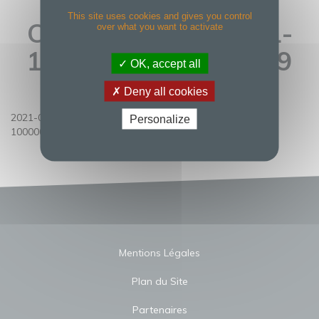
INVESTISSEMENT
This site uses cookies and gives you control
CONSEILS-MAI 2021-
over what you want to activate
10000000061026589
OK, accept all
Deny all cookies
2021-05-05-INVESTISSEMENT CONSEILS-Mai 2021-
Personalize
10000000061026589
Mentions Légales
Plan du Site
Partenaires