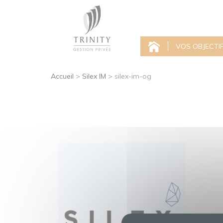
VOS OBJECTI
Accueil
>
Silex IM
>
silex-im-og