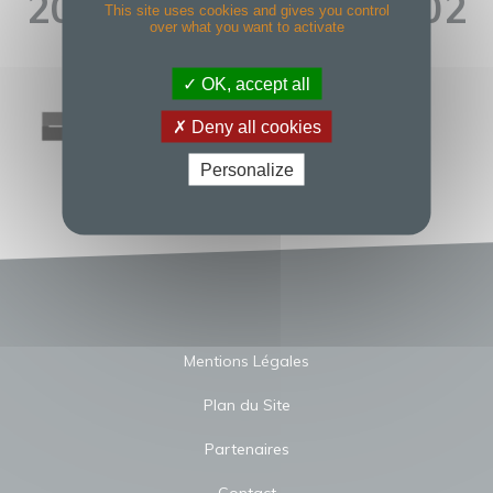
2017-07-02 À 19.54.02
This site uses cookies and gives you control
over what you want to activate
OK, accept all
Deny all cookies
Personalize
Mentions Légales
Plan du Site
Partenaires