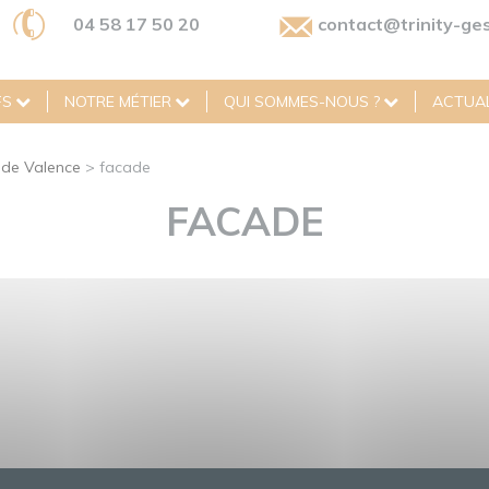
04 58 17 50 20
contact@trinity-ges
FS
NOTRE MÉTIER
QUI SOMMES-NOUS ?
ACTUAL
e de Valence
>
facade
FACADE