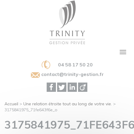
04 58 17 50 20
contact@trinity-gestion.fr
Accueil
>
Une relation étroite tout au long de votre vie.
>
3175841975_71fe643f6e_o
3175841975_71FE643F