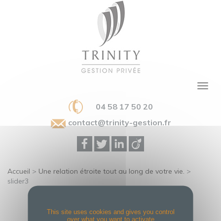
04 58 17 50 20
contact@trinity-gestion.fr
Accueil
>
Une relation étroite tout au long de votre vie.
>
slider3
SLIDER3
This site uses cookies and gives you control
over what you want to activate