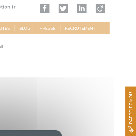
tion.fr
ITÉS
BLOG
PRESSE
RECRUTEMENT
ll
RAPPELEZ MOI !