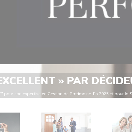
 EXCELLENT » PAR DÉCID
" pour son expertise en Gestion de Patrimoine. En 2025 et pour la
cellent" pour son expertise en Gestion de Patrimoine, confirmant ai
 EN GESTION DE PATRIMOINE: Les classements de Décideurs Magazine 