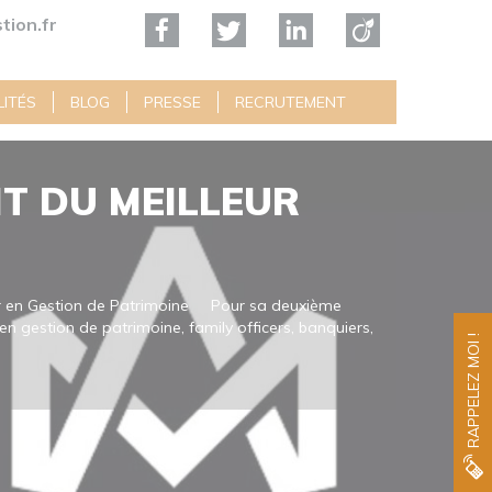
tion.fr
ITÉS
BLOG
PRESSE
RECRUTEMENT
NT DU MEILLEUR
ler en Gestion de Patrimoine Pour sa deuxième
en gestion de patrimoine, family officers, banquiers,
RAPPELEZ MOI !