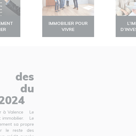
EMENT
IMMOBILIER POUR
L’I
IER
VIVRE
D’INV
é des
u du
/2024
ier à Valence Le
it immobilier. Le
quement sa propre
r le reste des