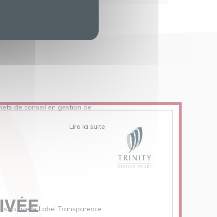
inets de conseil en gestion de
Lire la suite
nsécutive le Label Transparence