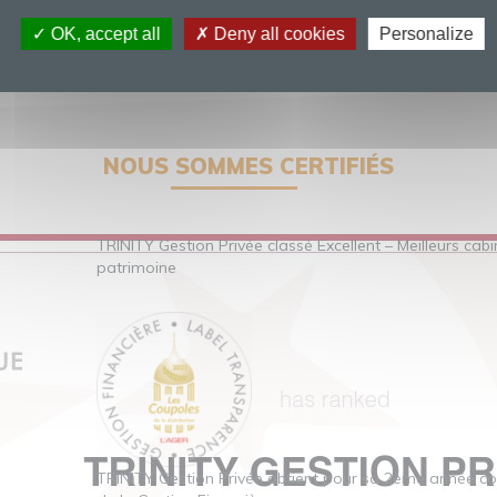
OK, accept all
Deny all cookies
Personalize
NOUS SOMMES CERTIFIÉS
TRINITY Gestion Privée classé Excellent – Meilleurs cab
patrimoine
TRINITY Gestion Privée obtient pour sa 2ème année co