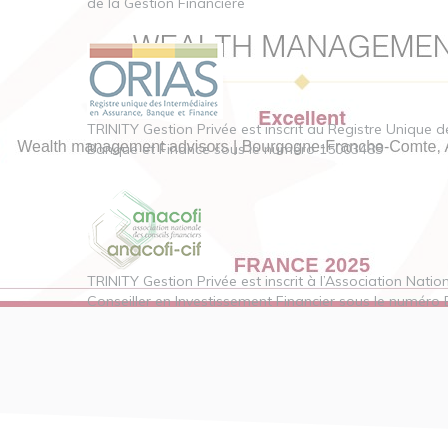
de la Gestion Financière
TRINITY Gestion Privée est inscrit au Registre Unique 
Banque et Finance sous le numéro 15003489
TRINITY Gestion Privée est inscrit à l’Association Natio
Conseiller en Investissement Financier sous le numéro 