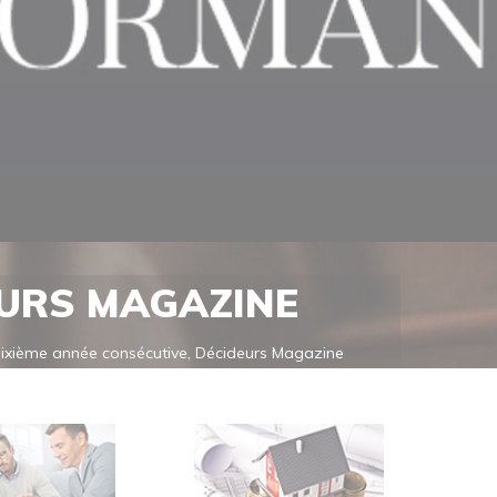
EURS MAGAZINE
 Sixième année consécutive, Décideurs Magazine
nsi sa position dans le Sud-Est de la France comme
sont réalisés au moyen [...]