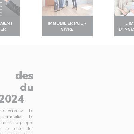
EMENT
IMMOBILIER POUR
L’I
IER
VIVRE
D’INV
é des
u du
/2024
ier à Valence Le
it immobilier. Le
quement sa propre
r le reste des