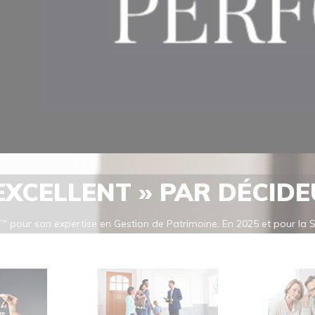
 EXCELLENT » PAR DÉCID
" pour son expertise en Gestion de Patrimoine. En 2025 et pour la
cellent" pour son expertise en Gestion de Patrimoine, confirmant ai
 EN GESTION DE PATRIMOINE: Les classements de Décideurs Magazine 