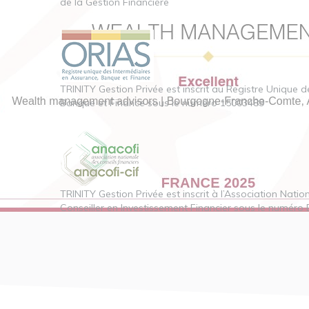
de la Gestion Financière
TRINITY Gestion Privée est inscrit au Registre Unique 
Banque et Finance sous le numéro 15003489
TRINITY Gestion Privée est inscrit à l’Association Natio
Conseiller en Investissement Financier sous le numéro 