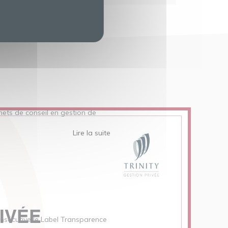
inets de conseil en gestion de
Lire la suite
nsécutive le Label Transparence