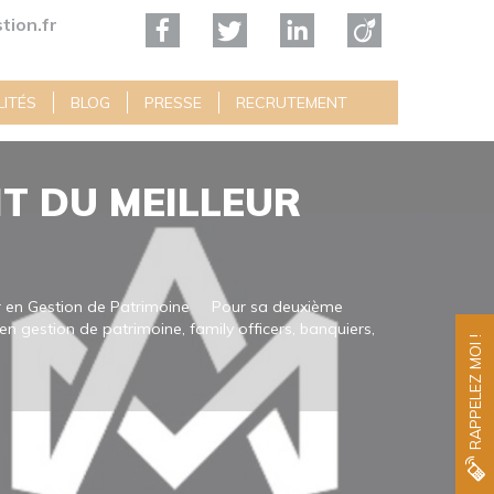
tion.fr
ITÉS
BLOG
PRESSE
RECRUTEMENT
NT DU MEILLEUR
ler en Gestion de Patrimoine Pour sa deuxième
en gestion de patrimoine, family officers, banquiers,
RAPPELEZ MOI !