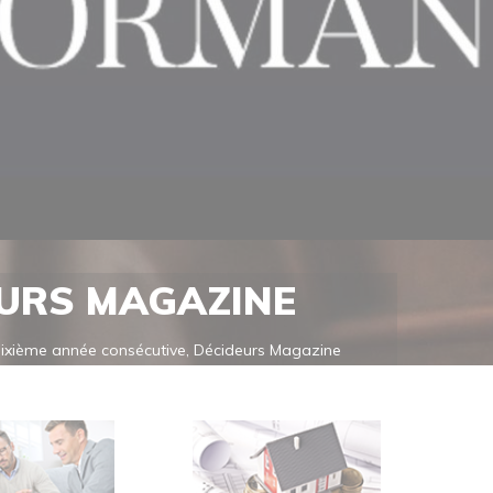
EURS MAGAZINE
 Sixième année consécutive, Décideurs Magazine
nsi sa position dans le Sud-Est de la France comme
sont réalisés au moyen [...]