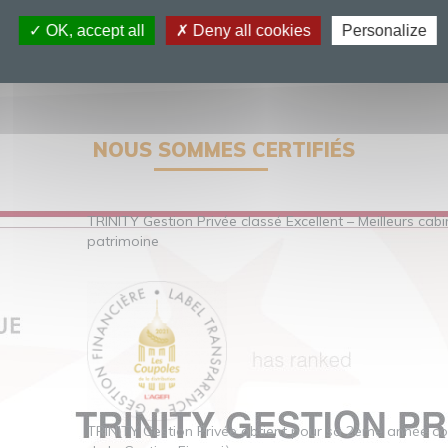
OK, accept all
Deny all cookies
Personalize
NOUS SOMMES CERTIFIÉS
TRINITY Gestion Privée classé Excellent – Meilleurs cab
patrimoine
TRINITY Gestion Privée obtient pour sa 2ème année co