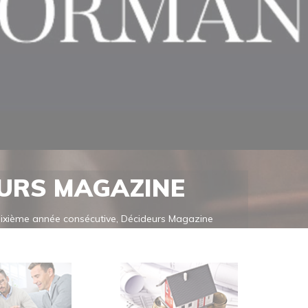
EURS MAGAZINE
 Sixième année consécutive, Décideurs Magazine
nsi sa position dans le Sud-Est de la France comme
sont réalisés au moyen [...]