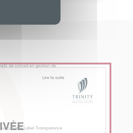
inets de conseil en gestion de
Lire la suite
nsécutive le Label Transparence