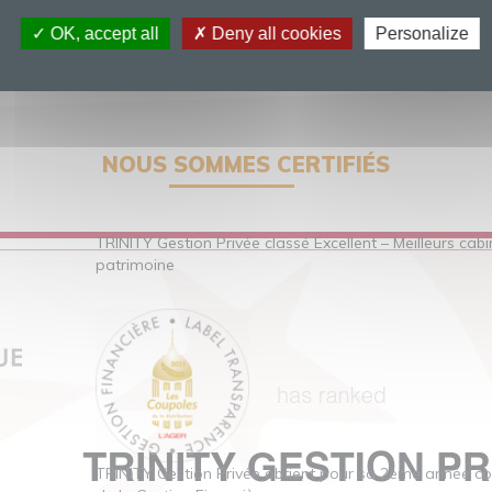
OK, accept all
Deny all cookies
Personalize
NOUS SOMMES CERTIFIÉS
TRINITY Gestion Privée classé Excellent – Meilleurs cab
patrimoine
TRINITY Gestion Privée obtient pour sa 2ème année co