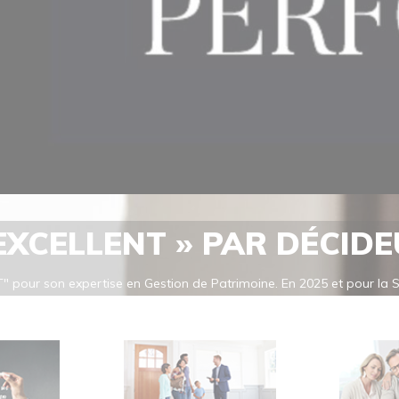
 EXCELLENT » PAR DÉCID
" pour son expertise en Gestion de Patrimoine. En 2025 et pour la
cellent" pour son expertise en Gestion de Patrimoine, confirmant ai
 EN GESTION DE PATRIMOINE: Les classements de Décideurs Magazine 