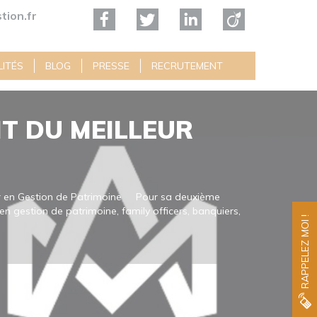
tion.fr
ITÉS
BLOG
PRESSE
RECRUTEMENT
NT DU MEILLEUR
ler en Gestion de Patrimoine Pour sa deuxième
en gestion de patrimoine, family officers, banquiers,
RAPPELEZ MOI !