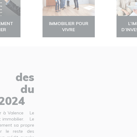
EMENT
IMMOBILIER POUR
L’I
IER
VIVRE
D’INV
é des
u du
/2024
ier à Valence Le
it immobilier. Le
quement sa propre
r le reste des