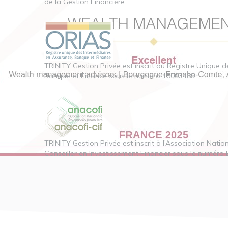
de la Gestion Financière
TRINITY Gestion Privée est inscrit au Registre Unique 
Banque et Finance sous le numéro 15003489
TRINITY Gestion Privée est inscrit à l’Association Natio
Conseiller en Investissement Financier sous le numéro 