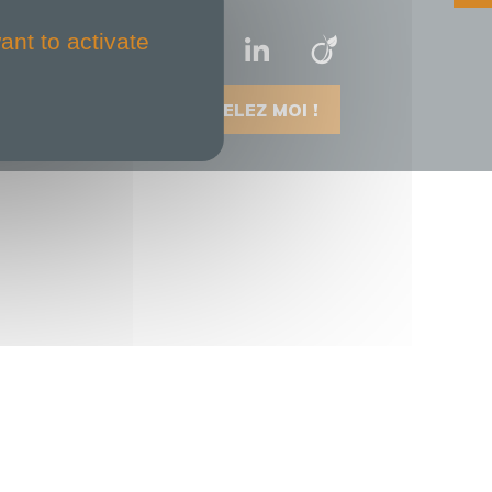
ant to activate
RAPPELEZ MOI !