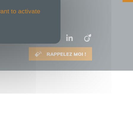
ant to activate
RAPPELEZ MOI !