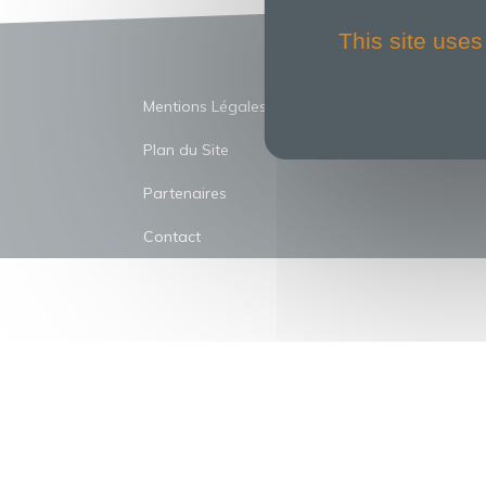
This site uses
TRINI
Mentions Légales
Plan du Site
Partenaires
Contact