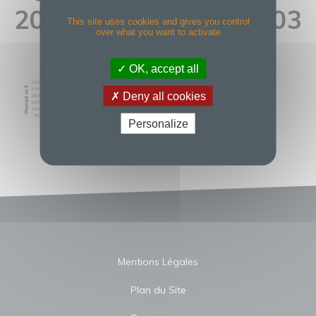
2020-12-04-À-10.18.03
This site uses cookies and gives you control
over what you want to activate
OK, accept all
Deny all cookies
Personalize
Mentions Légales
Plan du Site